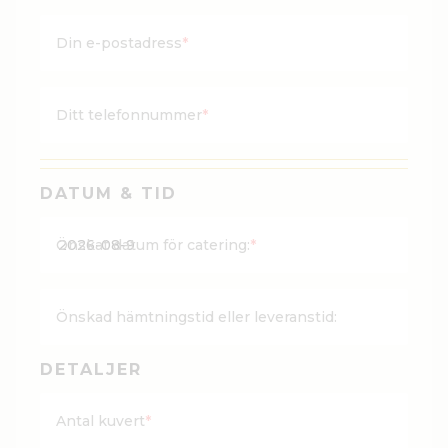
Din e-postadress
*
Ditt telefonnummer
*
DATUM & TID
ÅÅÅ
Önskat datum för catering:
*
stre
MM
stre
Önskad hämtningstid eller leveranstid:
DD
DETALJER
Antal kuvert
*