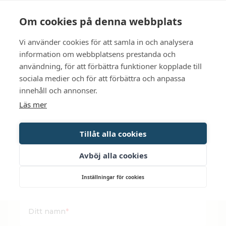
Language
Kontakt
Öppettider
Om cookies på denna webbplats
Vi använder cookies för att samla in och analysera
BOKA
information om webbplatsens prestanda och
användning, för att förbättra funktioner kopplade till
sociala medier och för att förbättra och anpassa
BOKA
innehåll och annonser.
Läs mer
NYÅRSCATERING –
Tillåt alla cookies
3-RÄTTERS
Avböj alla cookies
Sista beställning 29:e december innan 12:00
Inställningar för cookies
Ditt namn
*