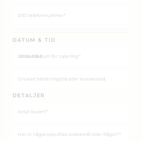
Ditt telefonnummer
*
DATUM & TID
ÅÅÅ
Önskat datum för catering:
*
stre
MM
stre
Önskad hämtningstid eller leveranstid:
DD
DETALJER
Antal kuvert
*
Har ni några specifika önskemål eller frågor?
*