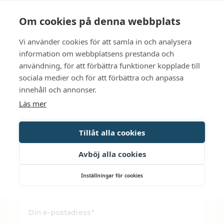
Language
Kontakt
Öppettider
Om cookies på denna webbplats
Vi använder cookies för att samla in och analysera
BOKA
information om webbplatsens prestanda och
användning, för att förbättra funktioner kopplade till
sociala medier och för att förbättra och anpassa
BOKA
JULTALLRIK
innehåll och annonser.
Läs mer
För catering till julafton behöver du beställa
senast
22 december
innan klockan 12:00.
Tillåt alla cookies
Avböj alla cookies
Inställningar för cookies
Ditt namn
*
Din e-postadress
*