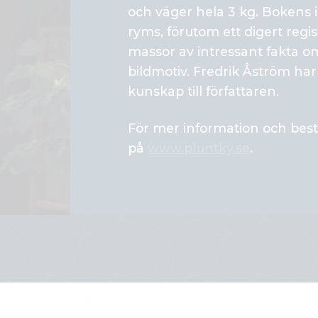
och väger hela 3 kg. Bokens i
ryms, förutom ett digert regis
massor av intressant fakta om 
bildmotiv. Fredrik Åström har
kunskap till författaren.
För mer information och best
på
www.pluntky.se
.