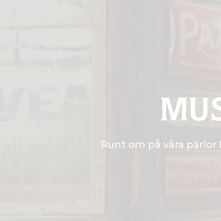
MUS
Runt om på våra pärlor