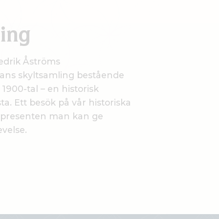
ing
redrik Åströms
hans skyltsamling bestående
1900-tal – en historisk
a. Ett besök på vår historiska
a presenten man kan ge
velse.