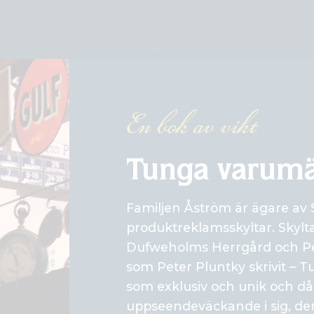
En bok av vikt
Tunga varum
Familjen Åström är ägare av 
produktreklamsskyltar. Skylt
Dufweholms Herrgård och Pel
som Peter Pluntky skrivit –
som exklusiv och unik och då 
uppseendeväckande i sig, den