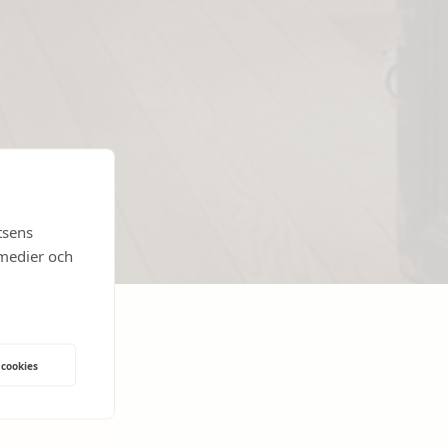
tsens
 medier och
 cookies