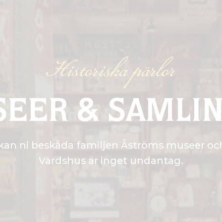
Historiska pärlor
EER & SAMLI
 kan ni beskåda familjen Åströms museer oc
Värdshus är inget undantag.