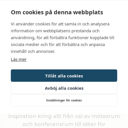
Language
Kontakt
Öppettider
Om cookies på denna webbplats
Vi använder cookies för att samla in och analysera
BOKA
information om webbplatsens prestanda och
användning, för att förbättra funktioner kopplade till
sociala medier och för att förbättra och anpassa
Tips för en lyckad konferens
innehåll och annonser.
Läs mer
KONFERENS­GUIDE
Tillåt alla cookies
För att underlätta planeringen har vi
Avböj alla cookies
sammanställt flera konferensguider och
praktiska checklistor som hjälper er att få ut
Inställningar för cookies
det bästa av er konferens. Här finns
inspiration kring allt från val av mötesrum
och konferensrum till idéer för