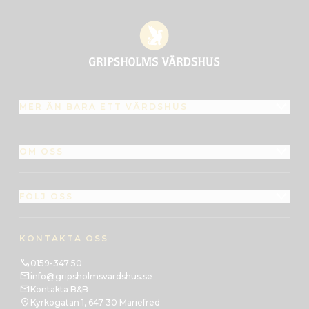
MER ÄN BARA ETT VÄRDSHUS
OM OSS
FÖLJ OSS
KONTAKTA OSS
0159-347 50
info@gripsholmsvardshus.se
Kontakta B&B
Kyrkogatan 1, 647 30 Mariefred