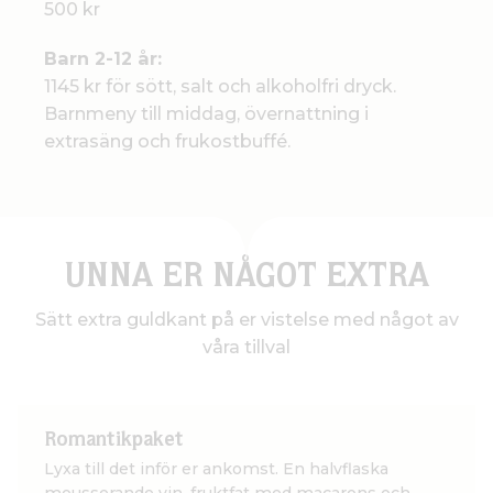
500 kr
Barn 2-12 år:
1145 kr för sött, salt och alkoholfri dryck.
Barnmeny till middag, övernattning i
extrasäng och frukostbuffé.
UNNA ER NÅGOT EXTRA
Sätt extra guldkant på er vistelse med något av
våra tillval
Romantikpaket
Lyxa till det inför er ankomst. En halvflaska
mousserande vin, fruktfat med macarons och