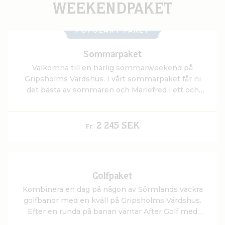
WEEKENDPAKET
POPULÄRT PAKET
Sommarpaket
Välkomna till en härlig sommarweekend på
Gripsholms Värdshus. I vårt sommarpaket får ni
det bästa av sommaren och Mariefred i ett och
samma paket.
2 245 SEK
Fr.
Golfpaket
Kombinera en dag på någon av Sörmlands vackra
golfbanor med en kväll på Gripsholms Värdshus.
Efter en runda på banan väntar After Golf med
utsikt över Gripsholms Slott och Mälaren, en