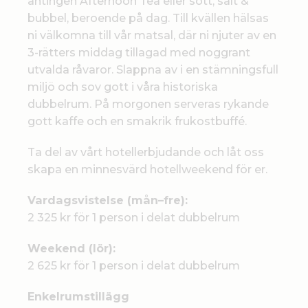
antingen Afternoon Tea eller sött, salt &
bubbel, beroende på dag. Till kvällen hälsas
ni välkomna till vår matsal, där ni njuter av en
3-rätters middag tillagad med noggrant
utvalda råvaror. Slappna av i en stämningsfull
miljö och sov gott i våra historiska
dubbelrum. På morgonen serveras rykande
gott kaffe och en smakrik frukostbuffé.
Ta del av vårt hotellerbjudande och låt oss
skapa en minnesvärd hotellweekend för er.
Vardagsvistelse (mån–fre):
2 325 kr för 1 person i delat dubbelrum
Weekend (lör):
2 625 kr​ för 1 person i delat dubbelrum
Enkelrumstillägg