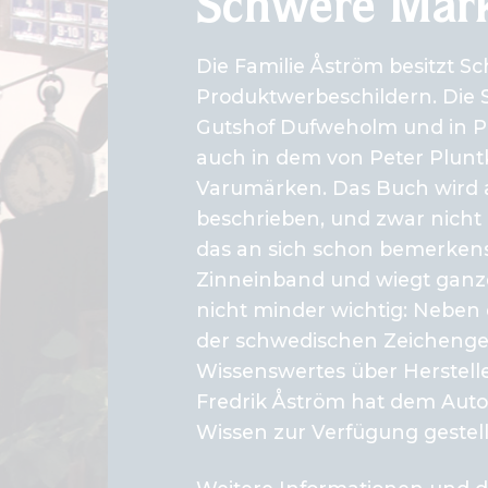
Schwere Mar
Die Familie Åström besitzt
Produktwerbeschildern. Die S
Gutshof Dufweholm und in Pel
auch in dem von Peter Plunt
Varumärken. Das Buch wird al
beschrieben, und zwar nicht 
das an sich schon bemerkensw
Zinneinband und wiegt ganze 
nicht minder wichtig: Neben
der schwedischen Zeichengesc
Wissenswertes über Herstelle
Fredrik Åström hat dem Auto
Wissen zur Verfügung gestell