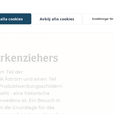
 alla cookies
Avböj alla cookies
Inställningar för
rkenziehers
n Teil der
k Åström und einen Teil
 Produktwerbungsschildern
ht - eine historische
wedens ist. Ein Besuch in
t die Grundlage für das