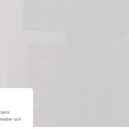
tsens
 medier och