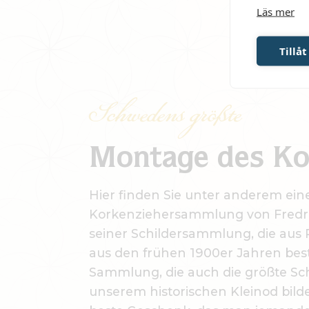
Läs mer
Tillåt
Schwedens größte
Montage des Ko
Hier finden Sie unter anderem eine
Korkenziehersammlung von Fredri
seiner Schildersammlung, die aus
aus den frühen 1900er Jahren beste
Sammlung, die auch die größte Sch
unserem historischen Kleinod bilde