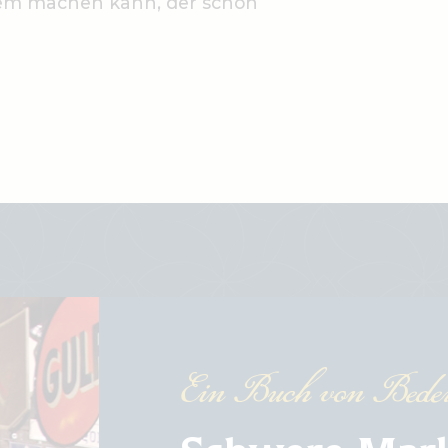
em machen kann, der schon
Ein Buch von Bede