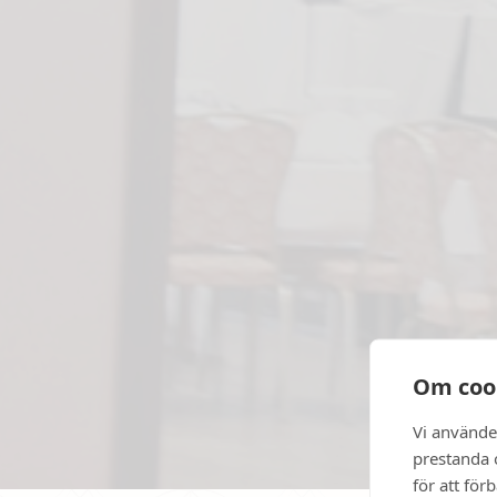
Om coo
Vi använde
prestanda o
för att för