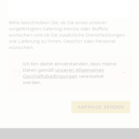
n
d
e
Bitte beschreiben Sie, ob Sie eines unserer
s
vorgefertigten Catering-Menüs oder Buffets
wünschen und ob Sie zusätzliche Dienstleistungen
t
wie Lieferung zu Ihnen, Geschirr oder Personal
r
wünschen.
i
c
Ich bin damit einverstanden, dass meine
h
Daten gemäß
unseren Allgemeinen
*
T
Geschäftsbedingungen
verarbeitet
T
werden.