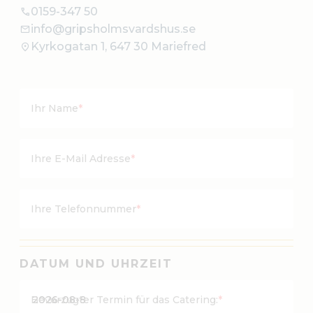
0159-347 50
info@gripsholmsvardshus.se
Kyrkogatan 1, 647 30 Mariefred
Ihr Name
*
Ihre E-Mail Adresse
*
Ihre Telefonnummer
*
DATUM UND UHRZEIT
J
Bevorzugter Termin für das Catering:
*
J