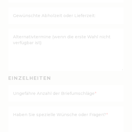
J
J
Gewünschte Abholzeit oder Lieferzeit:
J
B
i
Alternativtermine (wenn die erste Wahl nicht
n
verfügbar ist):
d
e
s
t
r
EINZELHEITEN
i
c
Ungefähre Anzahl der Briefumschläge
*
h
M
M
Haben Sie spezielle Wünsche oder Fragen?
*
B
i