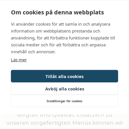
Sprache
Kontakt
Die Öffnungszeiten
Om cookies på denna webbplats
Vi använder cookies för att samla in och analysera
BUCHEN SIE
information om webbplatsens prestanda och
användning, för att förbättra funktioner kopplade till
sociala medier och för att förbättra och anpassa
Den Rahmen für eine Party
innehåll och annonser.
Läs mer
schaffen
Tillåt alla cookies
CATERING-DIENSTE
Avböj alla cookies
Buchen Sie das Party-Catering von
Inställningar för cookies
Gripsholms Värdshus - zubereitet mit
Sorgfalt und Qualität. Zusätzlich zu
unseren vorgefertigten Menüs können wir