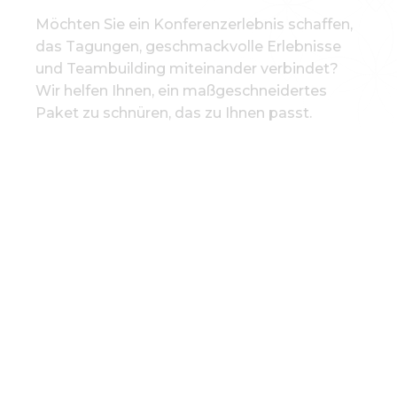
Möchten Sie ein Konferenzerlebnis schaffen,
das Tagungen, geschmackvolle Erlebnisse
und Teambuilding miteinander verbindet?
Wir helfen Ihnen, ein maßgeschneidertes
Paket zu schnüren, das zu Ihnen passt.
Eine Auswahl von
UNSERE KONFERENZRÄUME
10 PERSONEN
Hotelpage Zimmer